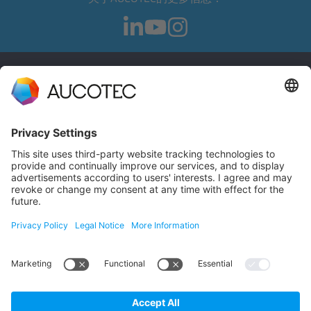
联系信息
联系我们
电话 +49 511 6103 0
AUCOTEC AG
Hannoversche Straße 105
30916 Isernhagen
Germany